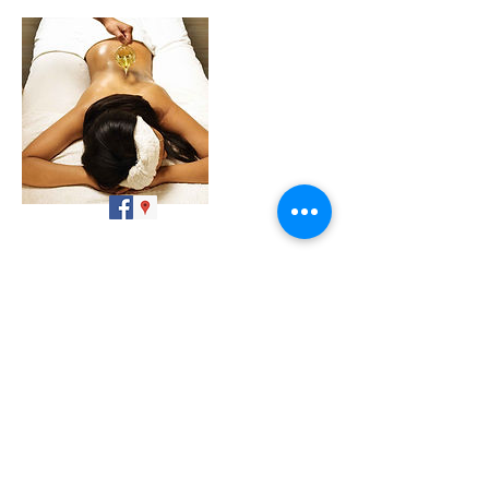
Kontaktangaben
Rue Principale, #14, Leymen, 68220
© 2016 by Thalin Massage Leymen