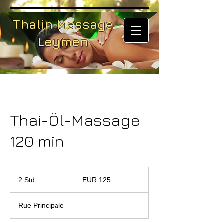
Thalin Massage
Leymen
Thai-Öl-Massage
120 min
125
Euro
2 Std.
2
EUR 125
S
t
Rue Principale
d
.