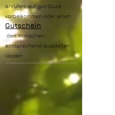
anrufen, auf gut Glück
vorbeikommen
oder einen
Gutschein
den Wünschen
entsprechend ausstellen
lassen