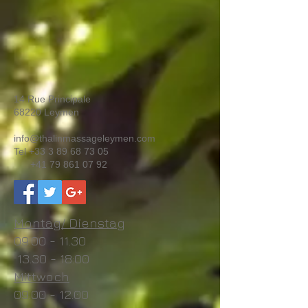
14 Rue Principale
68220 Leymen
info@thalinmassageleymen.com
Tel
+33 3 89 68 73 05
+41 79 861 07 92
Montag/ Dienstag
09:00 - 11.30
13.30 - 18
:00
Mittwoch
09.00 - 12.00