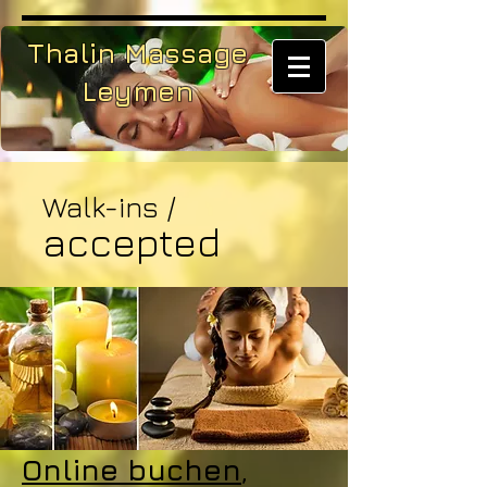
Thalin Massage
Leymen
Walk-ins /
accepted
Online buchen
,