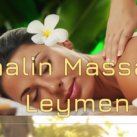
halin Mas
Leymen